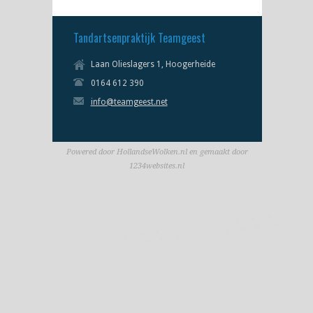
Tandartsenpraktijk Teamgeest
Laan Olieslagers 1, Hoogerheide
0164 612 390
info@teamgeest.net
Powered door HollandseWolken.nl en gemaakt door
1234websites.nl